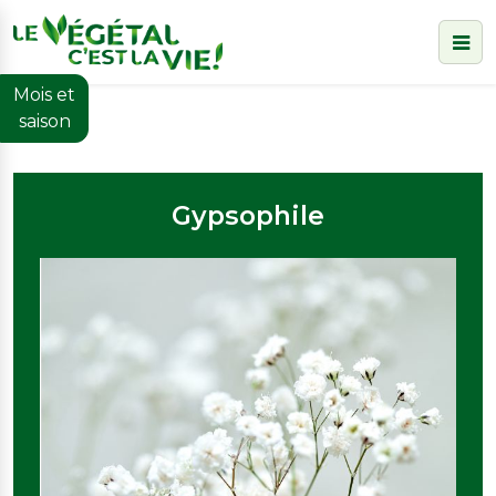
Accueil
>
Gypsophile
Mois et
saison
Gypsophile